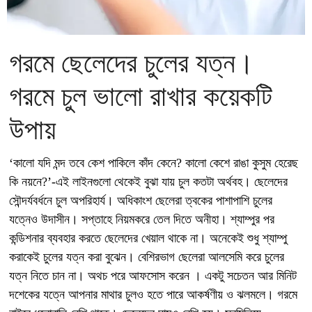
গরমে ছেলেদের চুলের যত্ন।
গরমে চুল ভালো রাখার কয়েকটি
উপায়
‘কালো যদি মন্দ তবে কেশ পাকিলে কাঁদ কেনে? কালো কেশে রাঙা কুসুম হেরেছ
কি নয়নে?’-এই লাইনগুলো থেকেই বুঝা যায় চুল কতটা অর্থবহ। ছেলেদের
সৌন্দর্যবর্ধনে চুল অপরিহার্য। অধিকাংশ ছেলেরা ত্বকের পাশাপাশি চুলের
যত্নেও উদাসীন। সপ্তাহে নিয়মকরে তেল দিতে অনীহা। শ্যাম্পুর পর
কন্ডিশনার ব্যবহার করতে ছেলেদের খেয়াল থাকে না। অনেকেই শুধু শ্যাম্পু
করাকেই চুলের যত্ন করা বুঝেন। বেশিরভাগ ছেলেরা আলসেমি করে চুলের
যত্ন নিতে চান না। অথচ পরে আফসোস করেন । একটু সচেতন আর মিনিট
দশেকের যত্নে আপনার মাথার চুলও হতে পারে আকর্ষণীয় ও ঝলমলে। গরমে