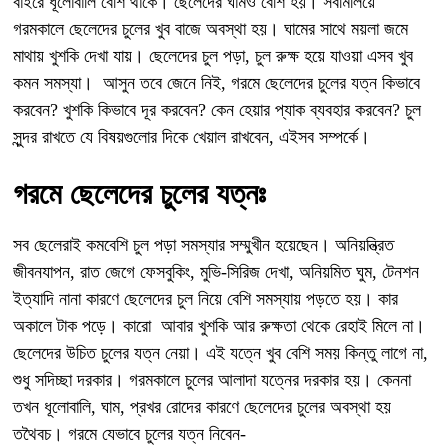
বাইরে ধূলোবালি বেশি থাকে। ছেলেদের ঘামও বেশি হয়। সবমিলিয়ে
গরমকালে ছেলেদের চুলের খুব বাজে অবস্থা হয়। ঘামের সাথে ময়লা জমে
মাথায় খুশকি দেখা যায়। ছেলেদের চুল পড়া, চুল রুক্ষ হয়ে যাওয়া এসব খুব
কমন সমস্যা। আসুন তবে জেনে নিই, গরমে ছেলেদের চুলের যত্ন কিভাবে
করবেন? খুশকি কিভাবে দূর করবেন? কেন হেয়ার প্যাক ব্যবহার করবেন? চুল
সুন্দর রাখতে যে বিষয়গুলোর দিকে খেয়াল রাখবেন, এইসব সম্পর্কে।
গরমে ছেলেদের চুলের যত্নঃ
সব ছেলেরাই কমবেশি চুল পড়া সমস্যার সম্মুখীন হয়েছেন। অনিয়ন্ত্রিত
জীবনযাপন, রাত জেগে ফেসবুকিং, মুভি-সিরিজ দেখা, অনিয়মিত ঘুম, টেনশন
ইত্যাদি নানা কারণে ছেলেদের চুল নিয়ে বেশি সমস্যায় পড়তে হয়। কার
অকালে টাক পড়ে। কারো আবার খুশকি আর রুক্ষতা থেকে রেহাই মিলে না।
ছেলেদের উচিত চুলের যত্ন নেয়া। এই যত্নে খুব বেশি সময় কিন্তু লাগে না,
শুধু সদিচ্ছা দরকার। গরমকালে চুলের আলাদা যত্নের দরকার হয়। কেননা
তখন ধূলোবালি, ঘাম, প্রখর রোদের কারণে ছেলেদের চুলের অবস্থা হয়
তথৈবচ। গরমে যেভাবে চুলের যত্ন নিবেন-