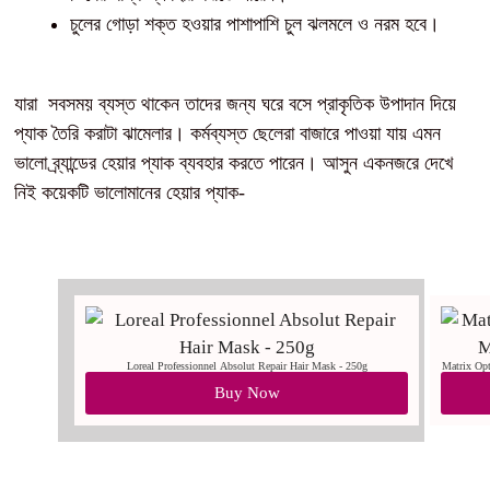
চুলের গোড়া শক্ত হওয়ার পাশাপাশি চুল ঝলমলে ও নরম হবে।
যারা সবসময় ব্যস্ত থাকেন তাদের জন্য ঘরে বসে প্রাকৃতিক উপাদান দিয়ে
প্যাক তৈরি করাটা ঝামেলার। কর্মব্যস্ত ছেলেরা বাজারে পাওয়া যায় এমন
ভালো ব্র্যান্ডের হেয়ার প্যাক ব্যবহার করতে পারেন। আসুন একনজরে দেখে
নিই কয়েকটি ভালোমানের হেয়ার প্যাক-
Loreal Professionnel Absolut Repair Hair Mask - 250g
Matrix Opt
Buy Now