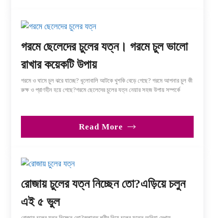
গরমে ছেলেদের চুলের যত্ন। গরমে চুল ভালো
রাখার কয়েকটি উপায়
গরমে ও ঘামে চুল ঝরে যাচ্ছে? ধূলোবালি আটকে খুশকি বেড়ে গেছে? গরমে আপনার চুল কী
রুক্ষ ও প্রাণহীন হয়ে গেছে?গরমে ছেলেদের চুলের যত্ন নেয়ার সহজ উপায় সম্পর্কে
Read More
রোজায় চুলের যত্ন নিচ্ছেন তো?এড়িয়ে চলুন
এই ৫ ভুল
রোজায় চুলের যত্ন নিচ্ছেন তো?ক্লান্ত শরীর নিয়ে চুলের যত্নে অনিহা দেখায়