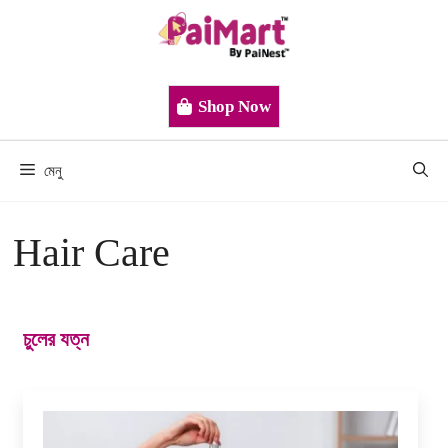
এড়িেয়
লেখায়
যান
Shop Now
মেনু
Hair Care
চুলের যত্ন