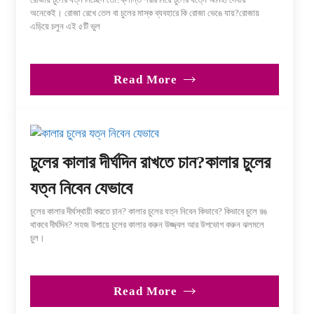
অনেকেই। রোজা রেখে তেল বা চুলের মাস্ক ব্যবহারে কি রোজা ভেঙে যায়?রোজায়
এড়িয়ে চলুন এই ৫টি ভুল
Read More
চুলের কালার দীর্ঘদিন রাখতে চান?কালার চুলের
যত্ন নিবেন যেভাবে
চুলের কালার দীর্ঘস্থায়ী করতে চান? কালার চুলের যত্ন নিবেন কিভাবে? কিভাবে চুলে রঙ
থাকবে দীর্ঘদিন? সহজ উপায়ে চুলের কালার করুন উজ্জ্বল আর উপভোগ করুন ঝলমলে
চুল।
Read More