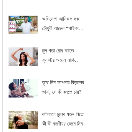
অভিনেতা আমিরুল হক
চৌধুরী আছেন “পাইকারী”
-এর সাথে
চুল পড়া রোধ করতে
ক্যাস্টর অয়েল নাকি
আমন্ড অয়েল?
বুঝে নিন আপনার বিড়ালের
ভাষা, সে কী বলতে চায়?
বর্ষাকালে চুলের যত্ন নিতে
কী কী করণীয়? জেনে নিন