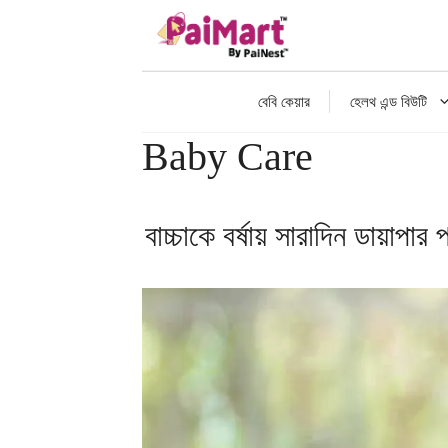
এড়িেয়
লেখায়
যান
বেবি কেয়ার
হেলথ এন্ড বিউটি
Baby Care
বাচ্চাকে বর্ষায় সারাদিন ডায়াপ