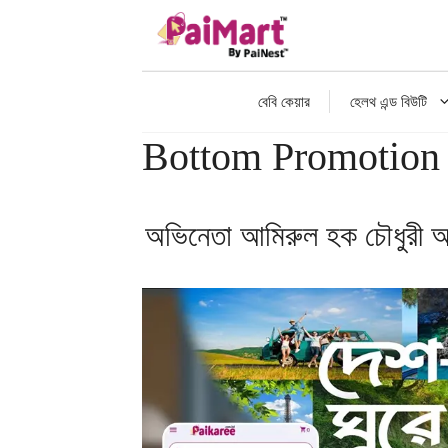
এড়িেয়
লেখায়
যান
বেবি কেয়ার
হেলথ এন্ড বিউটি
Bottom Promotion 
অভিনেতা আমিরুল হক চৌধুরী আ