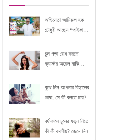
অভিনেতা আমিরুল হক
চৌধুরী আছেন “পাইকারী”
-এর সাথে
চুল পড়া রোধ করতে
ক্যাস্টর অয়েল নাকি
আমন্ড অয়েল?
বুঝে নিন আপনার বিড়ালের
ভাষা, সে কী বলতে চায়?
বর্ষাকালে চুলের যত্ন নিতে
কী কী করণীয়? জেনে নিন