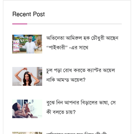
Recent Post
অভিনেতা আমিরুল হক চৌধুরী আছেন
“পাইকারী” -এর সাথে
চুল পড়া রোধ করতে ক্যাস্টর অয়েল
নাকি আমন্ড অয়েল?
বুঝে নিন আপনার বিড়ালের ভাষা, সে
কী বলতে চায়?