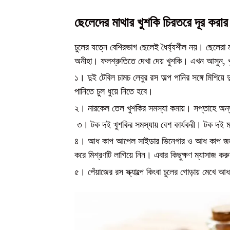
ছেলেদের মাথার খুশকি চিরতরে দূর করা
চুলের যত্নে বেশিরভাগ ছেলেই ধৈর্য্যশীল নয়। ছেলেরা
অনীহা। ফলশ্রুতিতে দেখা দেয় খুশকি।
এখন আসুন, খু
১। দুই টেবিল চামচ লেবুর রস অল্প পানির সঙ্গে মিশিয়
পানিতে চুল ধুয়ে নিতে হবে।
২।
নারকেল তেল খুশকির সমস্যা কমায়। সপ্তাহে অন্
৩। টক দই খুশকির সমস্যায় বেশ কার্যকরী। টক দই মা
৪। আধ কাপ আপেল সাইডার ভিনেগার ও আধ কাপ জল নিন
করে মিশ্রণটি লাগিয়ে নিন। এবার কিছুক্ষণ ম্যাসাজ ক
৫। পেঁয়াজের রস স্ক্যাল্পে কিংবা চুলের গোড়ায় মেখে আ