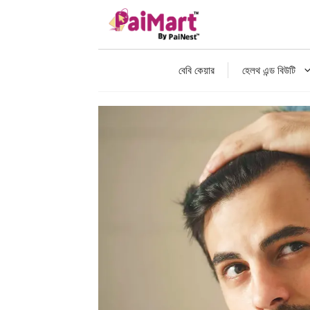
বেবি কেয়ার
হেলথ এন্ড বিউটি