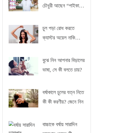
চৌধুরী আছেন “পাইকারী”
-এর সাথে
চুল পড়া রোধ করতে
ক্যাস্টর অয়েল নাকি
আমন্ড অয়েল?
বুঝে নিন আপনার বিড়ালের
ভাষা, সে কী বলতে চায়?
বর্ষাকালে চুলের যত্ন নিতে
কী কী করণীয়? জেনে নিন
বাচ্চাকে বর্ষায় সারাদিন