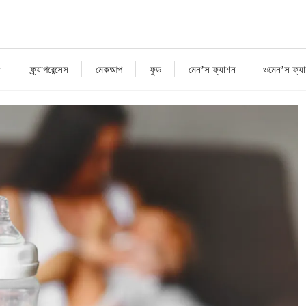
ফ্র্যাগরেন্সেস
মেকআপ
ফুড
মেন’স ফ্যাশন
ওমেন’স ফ্য