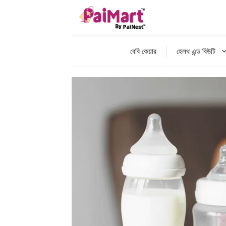
বেবি কেয়ার
হেলথ এন্ড বিউটি