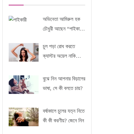
অভিনেতা আমিরুল হক
চৌধুরী আছেন “পাইকারী”
-এর সাথে
চুল পড়া রোধ করতে
ক্যাস্টর অয়েল নাকি
আমন্ড অয়েল?
বুঝে নিন আপনার বিড়ালের
ভাষা, সে কী বলতে চায়?
বর্ষাকালে চুলের যত্ন নিতে
কী কী করণীয়? জেনে নিন