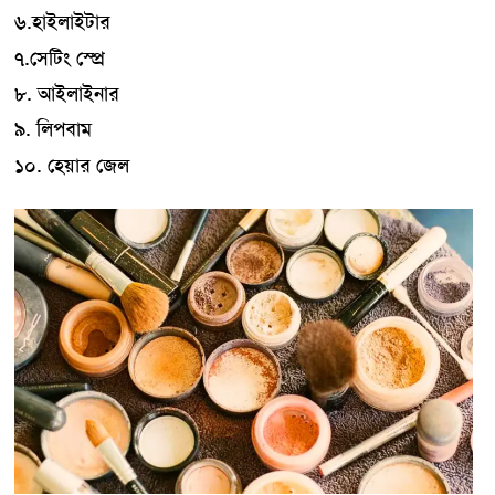
৬.হাইলাইটার
৭.সেটিং স্প্রে
৮. আইলাইনার
৯. লিপবাম
১০. হেয়ার জেল