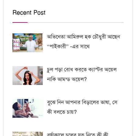
Recent Post
অভিনেতা আমিরুল হক চৌধুরী আছেন
“পাইকারী” -এর সাথে
চুল পড়া রোধ করতে ক্যাস্টর অয়েল
নাকি আমন্ড অয়েল?
বুঝে নিন আপনার বিড়ালের ভাষা, সে
কী বলতে চায়?
বর্ষাকালে চুলের যত্ন নিতে কী কী