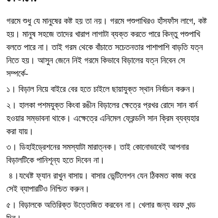
গরমে শুধু যে মানুষের কষ্ট হয় তা নয়। গরমে পশুপাখিরও হাঁসফাঁস লাগে, কষ্ট
হয়। মানুষ সহজে তাদের খারাপ লাগাটা ব্যক্ত করতে পারে কিন্তু পশুপাখি
বলতে পারে না। তাই গরম থেকে বাঁচাতে সচেতনতার পাশাপাশি বাড়তি যত্ন
নিতে হয়। আসুন জেনে নিই গরমে কিভাবে বিড়ালের যত্ন নিবেন সে
সম্পর্কে-
১। বিড়াল নিয়ে বাইরে বের হতে চাইলে ছায়াযুক্ত স্থান নির্বাচন করুন।
২। হালকা পশমযুক্ত কিংবা রঙীন বিড়ালের ক্ষেত্রে প্রখর রোদে সান বার্ন
হওয়ার সম্ভাবনা থাকে। এক্ষেত্রে এনিমেল ফ্রেন্ডলি সান ক্রিম ব্যব্যহার
করা যায়।
৩। ডিহাইড্রেশনের সমস্যাটা মারাত্নক। তাই কোনোভাবেই আপনার
বিড়ালটিকে পানিশূন্য হতে দিবেন না।
৪।যথেষ্ট ফ্যান রাখুন বাসায়। বাসার ভেন্টিলেশন যেন ঠিকমত কাজ করে
সেই ব্যাপারটিও নিশ্চিত করুন।
৫। বিড়ালকে অতিরিক্ত উত্তেজিত করবেন না। খেলার জন্য বরফ খন্ড
দিন।