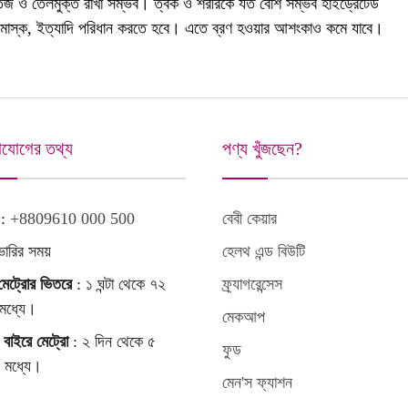
েজ ও তেলমুক্ত রাখা সম্ভব। ত্বক ও শরীরকে যত বেশি সম্ভব হাইড্রেটেড
, মাস্ক, ইত্যাদি পরিধান করতে হবে। এতে ব্রণ হওয়ার আশংকাও কমে যাবে।
াযোগের তথ্য
পণ্য খুঁজছেন?
 :
+8809610 000 500
বেবী কেয়ার
ভারির সময়
হেলথ এন্ড বিউটি
মেট্রোর ভিতরে
: ১ ঘন্টা থেকে ৭২
ফ্র্যাগরেন্সেস
র মধ্যে।
মেকআপ
 বাইরে মেট্রো
: ২ দিন থেকে ৫
ফুড
র মধ্যে।
মেন'স ফ্যাশন