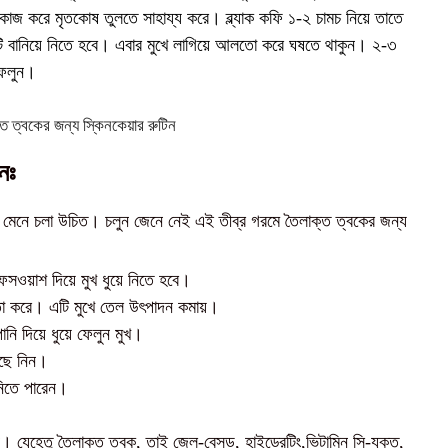
 কাজ করে মৃতকোষ তুলতে সাহায্য করে। ব্ল্যাক কফি ১-২ চামচ নিয়ে তাতে
কটি বানিয়ে নিতে হবে। এবার মুখে লাগিয়ে আলতো করে ঘষতে থাকুন। ২-৩
ফেলুন।
নঃ
ন মেনে চলা উচিত। চলুন জেনে নেই এই তীব্র গরমে তৈলাক্ত ত্বকের জন্য
েসওয়াশ দিয়ে মুখ ধুয়ে নিতে হবে।
ো করে। এটি মুখে তেল উৎপাদন কমায়।
ানি দিয়ে ধুয়ে ফেলুন মুখ।
ুছে নিন।
 নিতে পারেন।
ন। যেহেতু তৈলাক্ত ত্বক, তাই জেল-বেসড, হাইড্রেটিং,ভিটামিন সি-যুক্ত,