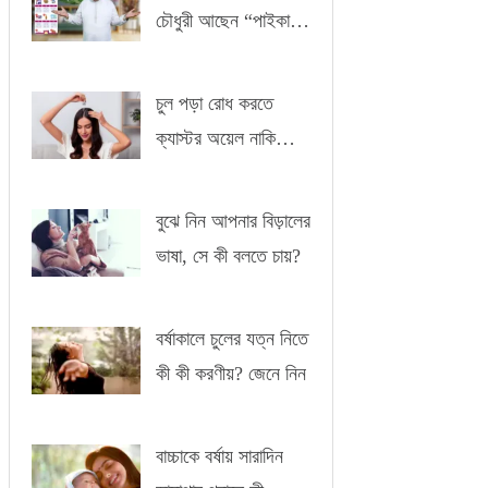
চৌধুরী আছেন “পাইকারী”
-এর সাথে
চুল পড়া রোধ করতে
ক্যাস্টর অয়েল নাকি
আমন্ড অয়েল?
বুঝে নিন আপনার বিড়ালের
ভাষা, সে কী বলতে চায়?
বর্ষাকালে চুলের যত্ন নিতে
কী কী করণীয়? জেনে নিন
বাচ্চাকে বর্ষায় সারাদিন