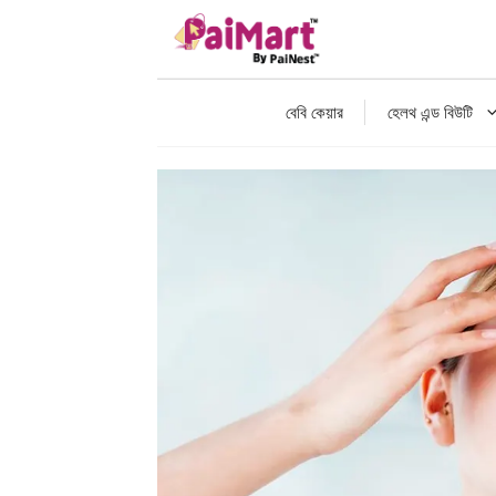
বেবি কেয়ার
হেলথ এন্ড বিউটি