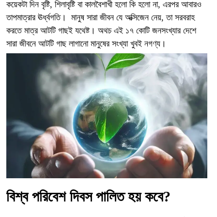
কয়েকটা দিন বৃষ্টি, শিলাবৃষ্টি বা কালবৈশাখী হলো কি হলো না, এরপর আবারও
তাপমাত্রার ঊর্ধ্বগতি। মানুষ সারা জীবন যে অক্সিজেন নেয়, তা সরবরাহ
করতে মাত্র আটটি গাছই যথেষ্ট। অথচ এই ১৭ কোটি জনসংখ্যার দেশে
সারা জীবনে আটটি গাছ লাগানো মানুষের সংখ্যা খুবই নগণ্য।
বিশ্ব পরিবেশ দিবস পালিত হয় কবে?