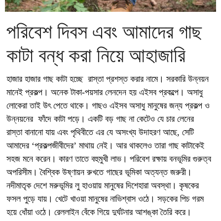
পরিবেশ দিবস এবং আমাদের গাছ
কাটা বন্ধ করা নিয়ে আহাজারি
হাজার হাজার গাছ কাটা হচ্ছে রাস্তা প্রশস্ত করার নামে। সরকারি উন্নয়ন
মানেই প্রকল্প। অনেক টাকা-পয়সার লেনদেন হয় এইসব প্রকল্পে। অসাধু
লোকেরা তাই উৎ পেতে থাকে। গাছও এইসব অসাধু মানুষের জন্য প্রকল্প ও
উন্নয়নের ফাঁদে কাটা পড়ে। একটি বড় গাছ না কেটেও যে চার লেনের
রাস্তা বানানো যায় এবং পৃথিবীতে এর যে অসংখ্য উদাহরণ আছে, সেটি
আমাদের ‘প্রকল্পজীবীদের’ মাথায় নেই। আর থাকলেও তারা গাছ কাটাকেই
সহজ মনে করেন। কারণ তাতে বহুমুখী লাভ। পরিবেশ রক্ষায় বনভূমির গুরুত্ব
অপরিসীম। বৈশ্বিক উষ্ণায়ন রুখতে গাছের ভূমিকা অত্যন্ত জরুরী।
নদীমাতৃক দেশে মরুভূমির লু হাওয়ায় মানুষের দিশেহারা অবস্থা। কৃষকের
ফসল পুড়ে যায়। খেটে খাওয়া মানুষের নাভিশ্বাস ওঠে। সড়কের পিচ গরম
হয়ে ধোঁয়া ওঠে। রেললাইন বেঁকে গিয়ে দুর্ঘটনার আশঙ্কা তৈরি করে।