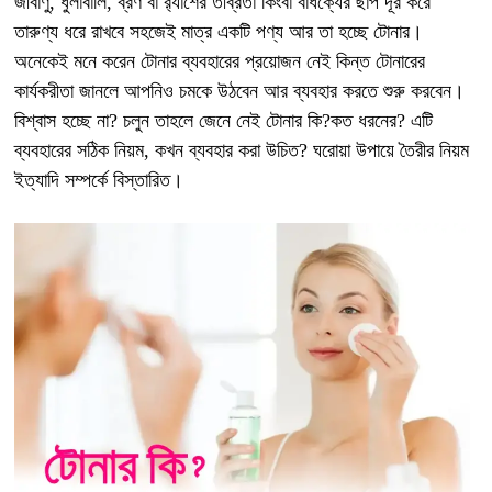
জীবাণু, ধুলাবালি, ব্রণ বা র‍্যাশের তীব্রতা কিংবা বার্ধক্যের ছাপ দূর করে
তারুণ্য ধরে রাখবে সহজেই মাত্র একটি পণ্য আর তা হচ্ছে টোনার।
অনেকেই মনে করেন টোনার ব্যবহারের প্রয়োজন নেই কিন্ত টোনারের
কার্যকরীতা জানলে আপনিও চমকে উঠবেন আর ব্যবহার করতে শুরু করবেন।
বিশ্বাস হচ্ছে না? চলুন তাহলে জেনে নেই টোনার কি?কত ধরনের? এটি
ব্যবহারের সঠিক নিয়ম, কখন ব্যবহার করা উচিত? ঘরোয়া উপায়ে তৈরীর নিয়ম
ইত্যাদি সম্পর্কে বিস্তারিত।