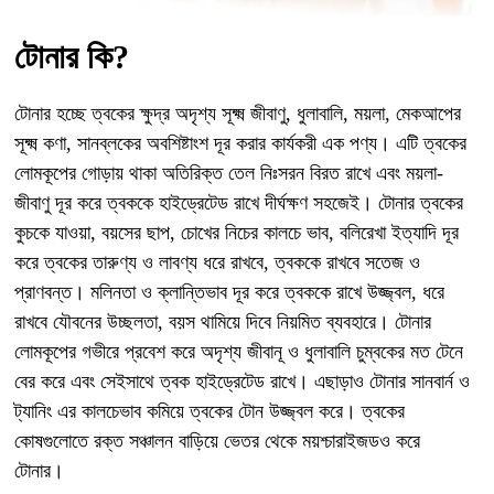
টোনার কি?
টোনার হচ্ছে ত্বকের ক্ষুদ্র অদৃশ্য সূক্ষ্ম জীবাণু, ধুলাবালি, ময়লা, মেকআপের
সূক্ষ্ম কণা, সানব্লকের অবশিষ্টাংশ দূর করার কার্যকরী এক পণ্য। এটি ত্বকের
লোমকূপের গোড়ায় থাকা অতিরিক্ত তেল নিঃসরন বিরত রাখে এবং ময়লা-
জীবাণু দূর করে ত্বককে হাইড্রেটেড রাখে দীর্ঘক্ষণ সহজেই। টোনার ত্বকের
কুচকে যাওয়া, বয়সের ছাপ, চোখের নিচের কালচে ভাব, বলিরেখা ইত্যাদি দূর
করে ত্বকের তারুণ্য ও লাবণ্য ধরে রাখবে, ত্বককে রাখবে সতেজ ও
প্রাণবন্ত। মলিনতা ও ক্লান্তিভাব দূর করে ত্বককে রাখে উজ্জ্বল, ধরে
রাখবে যৌবনের উচ্ছলতা, বয়স থামিয়ে দিবে নিয়মিত ব্যবহারে। টোনার
লোমকূপের গভীরে প্রবেশ করে অদৃশ্য জীবানূ ও ধুলাবালি চুম্বকের মত টেনে
বের করে এবং সেইসাথে ত্বক হাইড্রেটেড রাখে। এছাড়াও টোনার সানবার্ন ও
ট্যানিং এর কালচেভাব কমিয়ে ত্বকের টোন উজ্জ্বল করে। ত্বকের
কোষগুলোতে রক্ত সঞ্চালন বাড়িয়ে ভেতর থেকে ময়শ্চারাইজডও করে
টোনার।