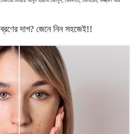
জতায় ফিরিয়ে আনুন হারানো জৌলুস, কোমলতা, মোলায়েম, উজ্জ্বল আর
ে ব্রণের দাগ? জেনে নিন সহজেই!!