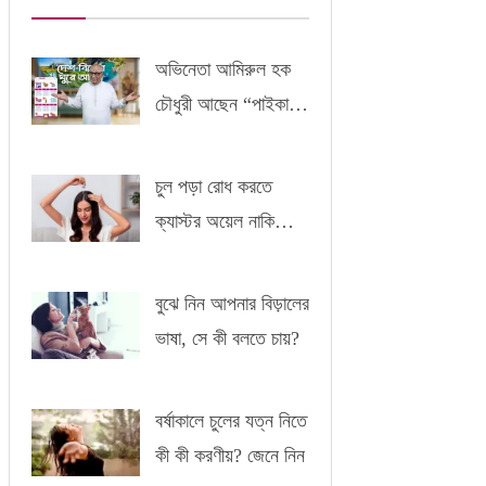
অভিনেতা আমিরুল হক
চৌধুরী আছেন “পাইকারী”
-এর সাথে
চুল পড়া রোধ করতে
ক্যাস্টর অয়েল নাকি
আমন্ড অয়েল?
বুঝে নিন আপনার বিড়ালের
ভাষা, সে কী বলতে চায়?
বর্ষাকালে চুলের যত্ন নিতে
কী কী করণীয়? জেনে নিন