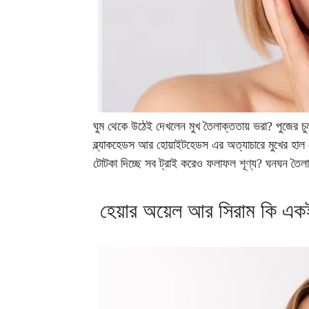
ঘুম থেকে উঠেই দেখলেন মুখ তৈলাক্ততায় ভরা? পুজের চুল
ব্ল্যাকহেডস আর হোয়াইটহেডস এর অত্যাচারে মুখের হাল ব
টোটকা দিচ্ছে সব ট্রাই করেও ফলাফল শূণ্য? ঘনঘন তৈল
হেয়ার অয়েল আর সিরাম কি একই