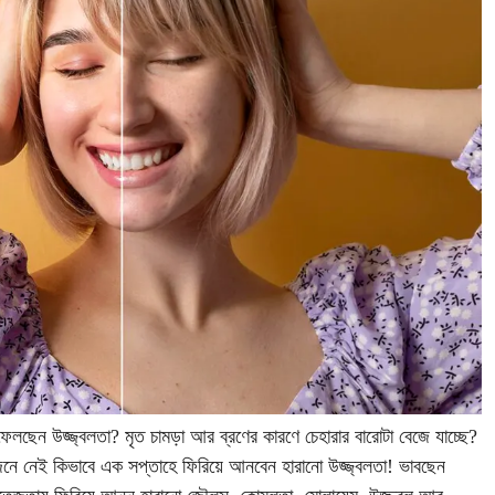
 ফেলছেন উজ্জ্বলতা? মৃত চামড়া আর ব্রণের কারণে চেহারার বারোটা বেজে যাচ্ছে?
জেনে নেই কিভাবে এক সপ্তাহে ফিরিয়ে আনবেন হারানো উজ্জ্বলতা! ভাবছেন