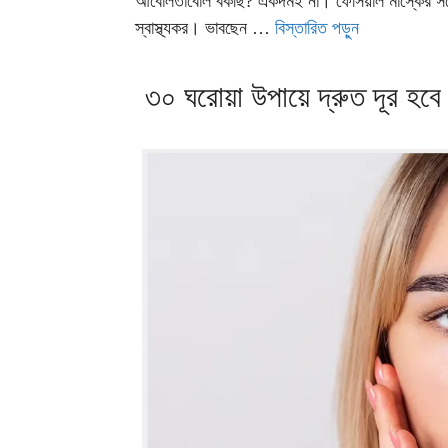
আবোলতাবোল বকছি? একদমই না। ফেসিয়াল মাস্কের সতে
স্বাস্থ্যকর। ভাবছেন …
বিস্তারিত পড়ুন
৩০ ঘরোয়া উপায়ে দ্রুত দূর হব